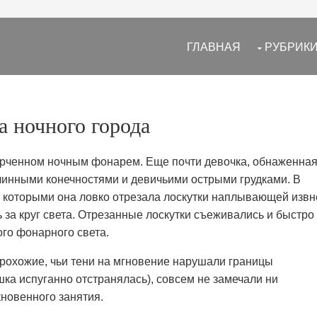
ГЛАВНАЯ
РУБРИК
а ночного города
очерченном ночным фонарем. Еще почти девочка, обнаженная
линными конечностями и девичьими острыми грудками. В
 которыми она ловко отрезала лоскутки наплывающей извн
 за круг света. Отрезанные лоскутки съеживались и быстро
ого фонарного света.
рохожие, чьи тени на мгновение нарушали границы
ушка испуганно отстранялась), совсем не замечали ни
новенного занятия.