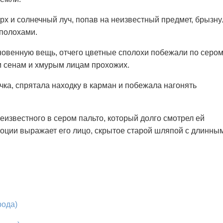
рх и солнечный луч, попав на неизвестный предмет, брызну
сполохами.
новенную вещь, отчего цветные сполохи побежали по серо
м сенам и хмурым лицам прохожих.
очка, спрятала находку в карман и побежала нагонять
неизвестного в сером пальто, который долго смотрел ей
эмоции выражает его лицо, скрытое старой шляпой с длинны
рода)