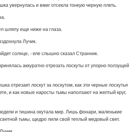
шка увернулась и вмиг отсекла тонкую черную плеть.
на.
ул шляпу еще ниже на глаза.
вздохнула Лучик.
йдет солнце, - еле слышно сказал Странник.
принялась аккуратно отрезать лоскуты от упорно ползущей
шка отрезает лоскут за лоскутом, как эти черные лоскутья
те, и как новые наросты тьмы наползают на желтый круг,
юдели и тишина окутала мир. Лишь фонари, маленькие
светной тьмы, щедро лили свой теплый медовый свет.
Лучик.