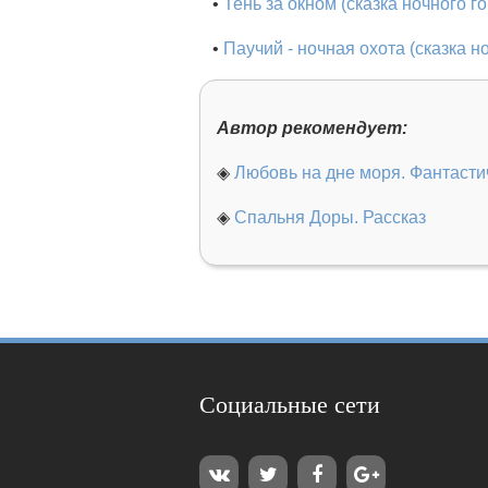
•
Тень за окном (сказка ночного г
•
Паучий - ночная охота (сказка н
Автор рекомендует:
◈
Любовь на дне моря. Фантасти
◈
Спальня Доры. Рассказ
Социальные сети