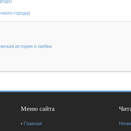
орода)
очного города)
ческая история о любви
Меню сайта
Чит
•
Главная
Ночны