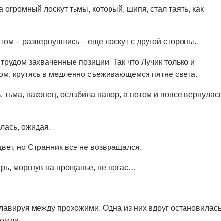
 огромный лоскут тьмы, который, шипя, стал таять, как
отом – развернувшись – еще лоскут с другой стороны.
 трудом захваченные позиции. Так что Лучик только и
том, крутясь в медленно съеживающемся пятне света.
, тьма, наконец, ослабила напор, а потом и вовсе вернулас
лась, ожидая.
ет, но Странник все не возвращался.
арь, моргнув на прощанье, не погас…
 лавируя между прохожими. Одна из них вдруг остановилась
земли.