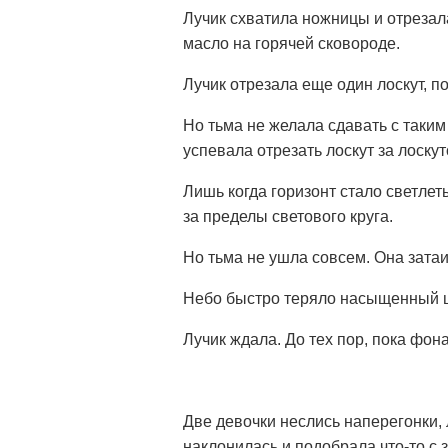
Лучик схватила ножницы и отрезала
масло на горячей сковороде.
Лучик отрезала еще один лоскут, п
Но тьма не желала сдавать с таким
успевала отрезать лоскут за лоску
Лишь когда горизонт стало светлеть
за пределы светового круга.
Но тьма не ушла совсем. Она затаи
Небо быстро теряло насыщенный цв
Лучик ждала. До тех пор, пока фон
Две девочки неслись наперегонки,
наклонилась и подобрала что-то с 