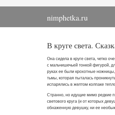
nimphetka.ru
В круге света. Сказк
Она сидела в круге света, четко 
с мальчишечьей тонкой фигурой, д
руках ее были крохотные ножницы,
тьмы, которая пыталась проникнуть
испарялись в желтом колпаке тепл
Странно, но идущие мимо редкие п
светового круга (и от которых дев
обнаженную девушку, ни ее необык