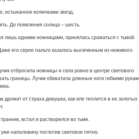
о, истыканное колючками звезд.
пять. До появления солнца – шесть.
ая лишь одними ножницами, принялась сражаться с тьмой.
 Даже его серое пальто казалось высеченным из неживого
учик отбросила ножницы и села ровно в центре светового
овать границы. Лучик обхватила длинные ноги гибкими рука
ика.
к дрожит от страха девушка, как еле теплится в ее золотых
т.
Странник, встал и растворился во тьме.
 уже наполовину поглотив световое пятно.