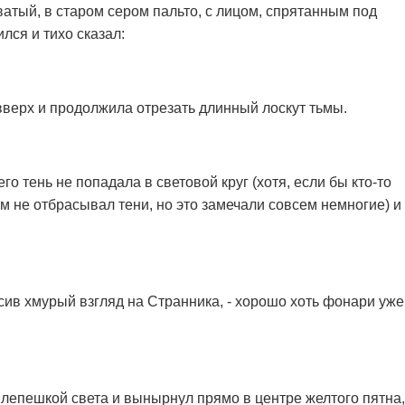
ватый, в старом сером пальто, с лицом, спрятанным под
ся и тихо сказал:
верх и продолжила отрезать длинный лоскут тьмы.
его тень не попадала в световой круг (хотя, если бы кто-то
м не отбрасывал тени, но это замечали совсем немногие) и
росив хмурый взгляд на Странника, - хорошо хоть фонари уже
лепешкой света и вынырнул прямо в центре желтого пятна,