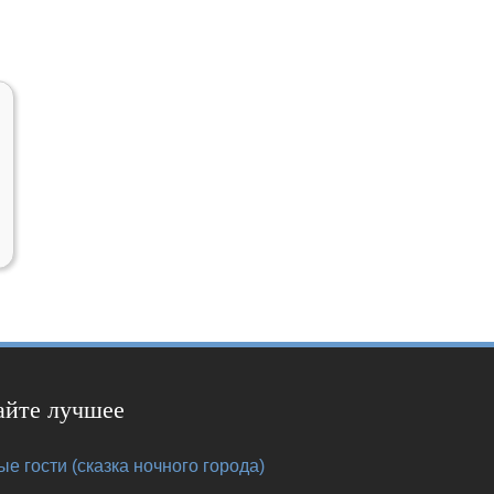
айте лучшее
е гости (сказка ночного города)