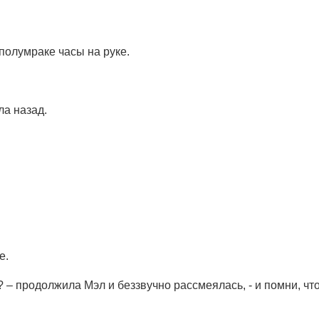
полумраке часы на руке.
ла назад.
е.
т? – продолжила Мэл и беззвучно рассмеялась, - и помни, чт