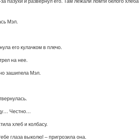
а пазухи и развернул его. Там лежали ломти белого хлеба
ась Мэл.
нула его кулачком в плечо.
рел на нее.
нно зашипела Мэл.
отвернулась.
уду… Честно…
ила хлеб и колбасу.
тебе глаза выколю! – пригрозила она.