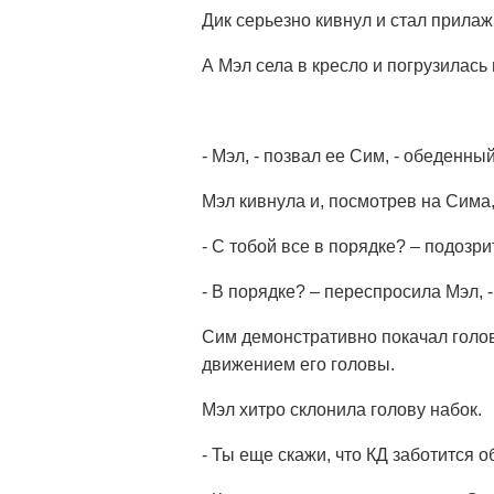
Дик серьезно кивнул и стал прилаж
А Мэл села в кресло и погрузилась
- Мэл, - позвал ее Сим, - обеденн
Мэл кивнула и, посмотрев на Сима,
- С тобой все в порядке? – подозр
- В порядке? – переспросила Мэл, 
Сим демонстративно покачал голов
движением его головы.
Мэл хитро склонила голову набок.
- Ты еще скажи, что КД заботится 