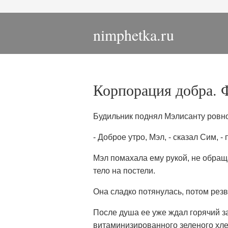
nimphetka.ru
Корпорация добра. 
Будильник поднял Мэлисанту ровно
- Доброе утро, Мэл, - сказал Сим, 
Мэл помахала ему рукой, не обращ
тело на постели.
Она сладко потянулась, потом резв
После душа ее уже ждал горячий за
витаминизированного зеленого хлеб