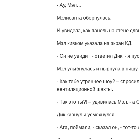
- Ау, Мэл…
Мэлисанта обернулась.
И увидела, как панель на стене сдв
Мэл кивком указала на экран КД.
- Он не увидит, - ответил Дик, - я п
Мэл улыбнулась и нырнула в нишу 
- Как тебе утреннее шоу? – спросил
вентиляционной шахты.
- Так это ты?! – удивилась Мэл, - а
Дик кивнул и усмехнулся.
- Ага, поймали, - сказал он, - тот-