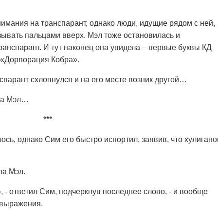
имания на транспарант, однако люди, идущие рядом с ней,
азывать пальцами вверх. Мэл тоже остановилась и
ранспарант. И тут наконец она увидела – первые буквы КД
 «Дорпорация Кобра».
спарант схлопнулся и на его месте возник другой…
ала Мэл…
***
сь, однако Сим его быстро испортил, заявив, что хулигано
ала Мэл.
, - ответил Сим, подчеркнув последнее слово, - и вообще
 выражения.