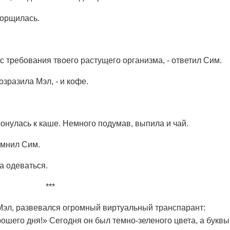
морщилась.
 с требования твоего растущего организма, - ответил Сим.
возразила Мэл, - и кофе.
ронулась к каше. Немного подумав, выпила и чай.
помнил Сим.
а одеваться.
***
Мэл, развевался огромный виртуальный транспарант:
ошего дня!» Сегодня он был темно-зеленого цвета, а буквы