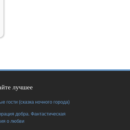
айте лучшее
е гости (сказка ночного города)
орация добра. Фантастическая
рия о любви