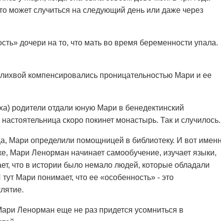
что может случиться на следующий день или даже через
ть» дочери на то, что мать во время беременности упала.
 лихвой компенсировались проницательностью Мари и ее
еха) родители отдали юную Мари в бенедектинский
 настоятельница скоро покинет монастырь. Так и случилось.
а, Мари определили помощницей в библиотеку. И вот имен
е, Мари Ленорман начинает самообучение, изучает языки,
ает, что в истории было немало людей, которые обладали
 тут Мари понимает, что ее «особенность» - это
лятие.
Мари Ленорман еще не раз придется усомниться в