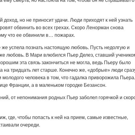
а ему смерть, но настояла на том, чтобы он не спрашивал о
 доход, но не приносит удачи. Люди приходят к ней узнать
норовят обвинить во всех грехах. Скоро Ленорман снова
ому что ее обвинили в… пожарах.
 же успела познать настоящую любовь. Пусть недолгую и
 же любовь. В Мари влюбился Пьер Делез, ставший ученико
орошим эта связь закончиться не могла, ведь Пьеру было
а на тридцать лет старше. Конечно же, «добрые» люди сраз
и молодого человека в том, что гадалка приворожила Пьера
лице Франции, а в маленьком городке Безансон.
ий, от непонимания родных Пьер заболел горячкой и скор
, где, чтобы попасть к ней на прием, самые известные,
стаивали очереди.