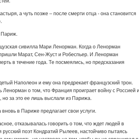
тей.
стыря, а чуть позже – после смерти отца - она становится
.
 Париж.
цузская сивилла Мари Ленорман. Когда о Ленорман
 пришли Марат, Сен-Жуст и Робеспьер. И Ленорман
рть в течение года. Те посмеялись, но предсказания
етый Наполеон и ему она предрекает французский трон.
ь Ленорман о том, что Франция проиграет войну с Россией 
 но за это ее лишь выслали из Парижа.
 вновь в Париже предлагает свои услуги.
сное, отказывалась говорить о том, что ждет людей в
ся русский поэт Кондратий Рылеев, настойчиво пытаясь