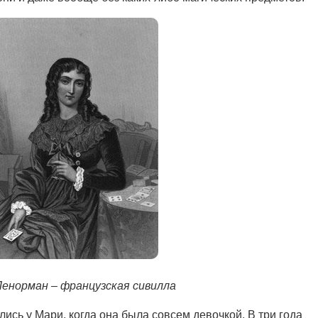
енорман – французская сивилла
ись у Мари, когда она была совсем девочкой. В три года