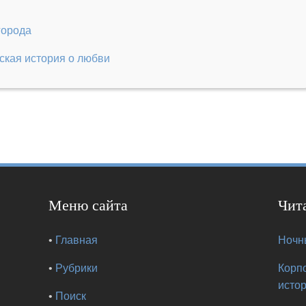
города
ская история о любви
Меню сайта
Чит
•
Главная
Ночны
•
Рубрики
Корп
исто
•
Поиск