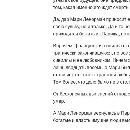
узнать свое будущее, она предрекл
том, какая именно его ждет смерть.
Да, дар Мари Ленорман приносит ей
свою судьбу, но и только. Да и то 
приходится бежать из Парижа, пот
Впрочем, французская сивилла все
трагически закончившуюся, но все
сивиллы и ее любовником. Ничем х
лишь двадцать восемь, а Мари был
стали искать ответ страстной любв
Тем более, что дело было не в сто
От бесконечных выяснений отношен
умер.
А Мари Ленорман вернулась в Париж
богатые и власть имущие люди вы