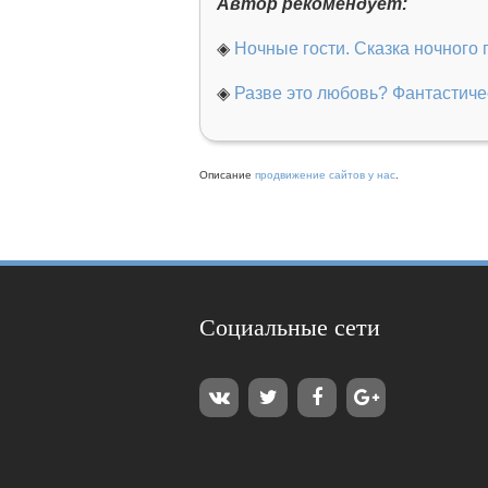
Автор рекомендует:
◈
Ночные гости. Сказка ночного 
◈
Разве это любовь? Фантастиче
Описание
продвижение сайтов у нас
.
Социальные сети