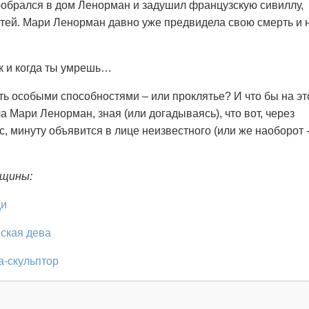
обрался в дом Ленорман и задушил французскую сивиллу,
остей. Мари Ленорман давно уже предвидела свою смерть и 
ак и когда ты умрешь…
ть особыми способностями – или проклятье? И что бы на эт
 Мари Ленорман, зная (или догадываясь), что вот, через
час, минуту объявится в лице неизвестного (или же наоборот 
нщины:
ди
йская дева
а-скульптор