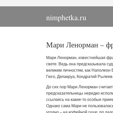
nimphetka.ru
Мари Ленорман – фр
Мари Ленорман, известнейшая фра
свете. Ведь она предсказывала су
великим личностям, как Наполеон 
Гюго, Делакруа, Кондратий Рылеев.
До сих пор Мари Ленорман считает
предсказательницы нередко исполь
ссылаясь на какие-то особые прие
Однако сама Мари не пользовалась
угодно – на кофейной гуще, по лад