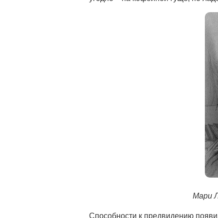
Мари Л
Способности к предвидению появил