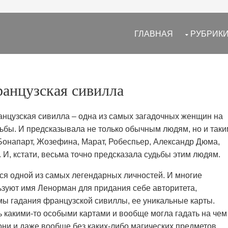
ГЛАВНАЯ
РУБРИК
анцузская сивилла
нцузская сивилла – одна из самых загадочных женщин на
дьбы. И предсказывала не только обычным людям, но и таки
Бонапарт, Жозефина, Марат, Робеспьер, Александр Дюма,
 И, кстати, весьма точно предсказала судьбы этим людям.
ся одной из самых легендарных личностей. И многие
зуют имя Ленорман для придания себе авторитета,
мы гадания французской сивиллы, ее уникальные карты.
 какими-то особыми картами и вообще могла гадать на чем
они и даже вообще без каких-либо магических предметов.