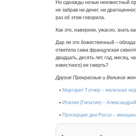
Но однажды ночью неизвестный пр
не забрав ни денег, ни драгоценн
раз об этом говорила.
Как это, наверное, ужасно, знать к
Дар ли это божественный – облада
ответила сама французская сивилла
двадцать, десять лет, год, месяц, 
известного) ее смерть?
Другие Прекрасные и Великие же
•
Маргарет Тэтчер – железная ле
•
Ипатия (Гипатия) – Александри
•
Проперция деи Росси – женщин