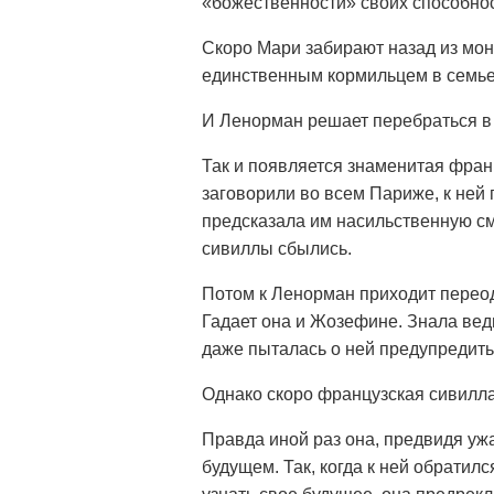
«божественности» своих способнос
Скоро Мари забирают назад из мона
единственным кормильцем в семье
И Ленорман решает перебраться в
Так и появляется знаменитая фран
заговорили во всем Париже, к ней
предсказала им насильственную сме
сивиллы сбылись.
Потом к Ленорман приходит переод
Гадает она и Жозефине. Знала вед
даже пыталась о ней предупредить,
Однако скоро французская сивилла
Правда иной раз она, предвидя ужа
будущем. Так, когда к ней обратил