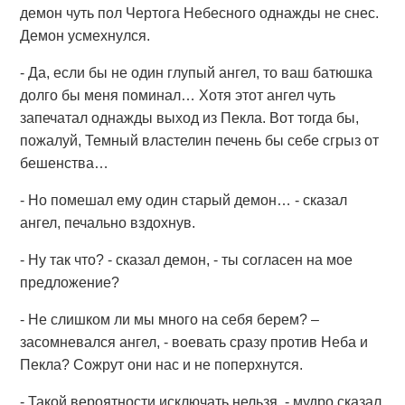
демон чуть пол Чертога Небесного однажды не снес.
Демон усмехнулся.
- Да, если бы не один глупый ангел, то ваш батюшка
долго бы меня поминал… Хотя этот ангел чуть
запечатал однажды выход из Пекла. Вот тогда бы,
пожалуй, Темный властелин печень бы себе сгрыз от
бешенства…
- Но помешал ему один старый демон… - сказал
ангел, печально вздохнув.
- Ну так что? - сказал демон, - ты согласен на мое
предложение?
- Не слишком ли мы много на себя берем? –
засомневался ангел, - воевать сразу против Неба и
Пекла? Сожрут они нас и не поперхнутся.
- Такой вероятности исключать нельзя, - мудро сказал