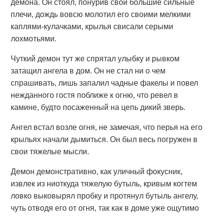
демона. Он стоял, понурив свои большие сильные
плечи, дождь вовсю молотил его своими мелкими
каплями-кулачками, крылья свисали серыми
лохмотьями.
Чуткий демон тут же спрятал улыбку и рывком
затащил ангела в дом. Он не стал ни о чем
спрашивать, лишь запалил чадные факелы и повел
нежданного гостя поближе к огню, что ревел в
камине, будто посаженный на цепь дикий зверь.
Ангел встал возле огня, не замечая, что перья на его
крыльях начали дымиться. Он был весь погружен в
свои тяжелые мысли.
Демон демонстративно, как уличный фокусник,
извлек из ниоткуда тяжелую бутыль, кривым когтем
ловко выковырял пробку и протянул бутыль ангелу,
чуть отводя его от огня, так как в доме уже ощутимо