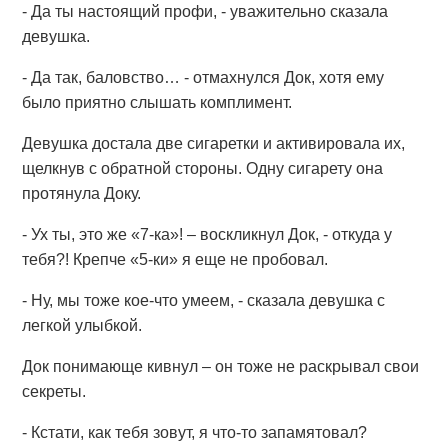
- Да ты настоящий профи, - уважительно сказала
девушка.
- Да так, баловство… - отмахнулся Док, хотя ему
было приятно слышать комплимент.
Девушка достала две сигаретки и активировала их,
щелкнув с обратной стороны. Одну сигарету она
протянула Доку.
- Ух ты, это же «7-ка»! – воскликнул Док, - откуда у
тебя?! Крепче «5-ки» я еще не пробовал.
- Ну, мы тоже кое-что умеем, - сказала девушка с
легкой улыбкой.
Док понимающе кивнул – он тоже не раскрывал свои
секреты.
- Кстати, как тебя зовут, я что-то запамятовал?