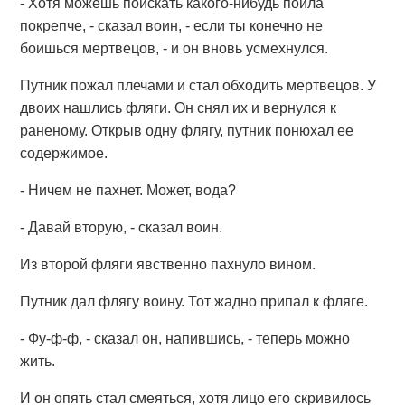
- Хотя можешь поискать какого-нибудь пойла
покрепче, - сказал воин, - если ты конечно не
боишься мертвецов, - и он вновь усмехнулся.
Путник пожал плечами и стал обходить мертвецов. У
двоих нашлись фляги. Он снял их и вернулся к
раненому. Открыв одну флягу, путник понюхал ее
содержимое.
- Ничем не пахнет. Может, вода?
- Давай вторую, - сказал воин.
Из второй фляги явственно пахнуло вином.
Путник дал флягу воину. Тот жадно припал к фляге.
- Фу-ф-ф, - сказал он, напившись, - теперь можно
жить.
И он опять стал смеяться, хотя лицо его скривилось