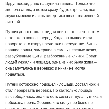
Вдруг неожиданно наступила тишина. Только что
звенела сталь, а потом сразу, будто отрезали, все
звуки смолкли и лишь ветер тихо шелестел зеленой
листвой.
Путник долго стоял, ожидая неизвестно чего, потом
осторожно пошел вперед. Когда он вышел из-за
поворота, его взору предстали последствия битвы –
павшие воины, замершие в самых нелепых позах,
разрубленные щиты, разбросанные клинки. Среди
людей лежали и лошади, одна из них была жива –
она запуталась в веревках и никак не могла
подняться.
Путник осторожно подошел к лошади, достал нож и
стал перерезать веревки. Но как только лошадь
высвободилась, она что есть силы лягнула путника и
побежала прочь. Хорошо, что сил у нее было не
очень много, так что путник лишь упал на землю.