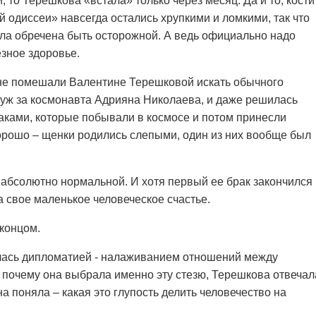
 то Терешкова «встала» только через месяц. Да и то, кости
 одиссеи» навсегда остались хрупкими и ломкими, так что
ла обречена быть осторожной. А ведь официально надо
зное здоровье.
не помешали Валентине Терешковой искать обычного
уж за космонавта Адрияна Николаева, и даже решилась
баками, которые побывали в космосе и потом принесли
орошо – щенки родились слепыми, один из них вообще был
 абсолютно нормальной. И хотя первый ее брак закончился
 свое маленькое человеческое счастье.
 концом.
лась дипломатией - налаживанием отношений между
, почему она выбрала именно эту стезю, Терешкова отвечал
на поняла – какая это глупость делить человечество на