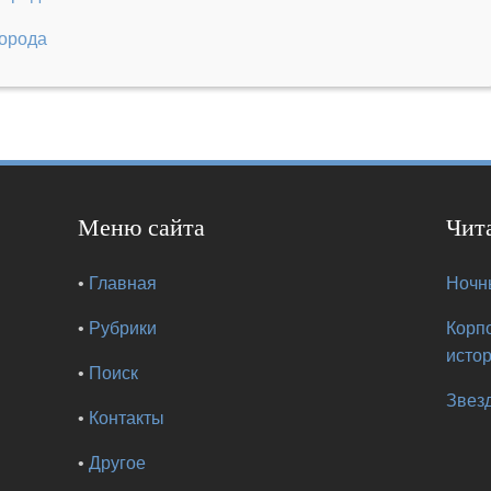
города
Меню сайта
Чит
•
Главная
Ночны
•
Рубрики
Корп
исто
•
Поиск
Звезд
•
Контакты
•
Другое