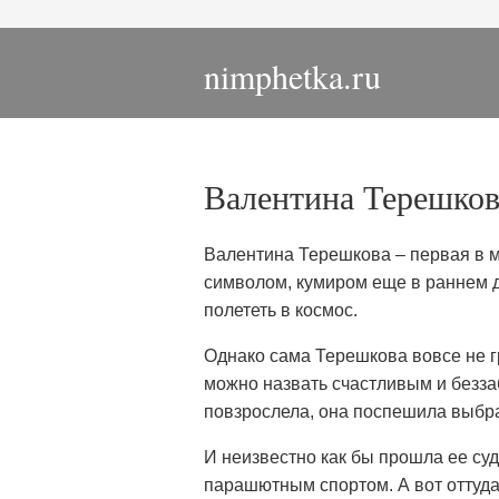
nimphetka.ru
Валентина Терешков
Валентина Терешкова – первая в 
символом, кумиром еще в раннем де
полететь в космос.
Однако сама Терешкова вовсе не гр
можно назвать счастливым и беззаб
повзрослела, она поспешила выбра
И неизвестно как бы прошла ее су
парашютным спортом. А вот оттуда