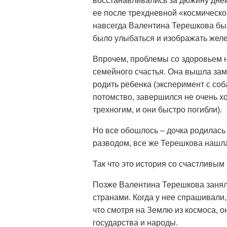
восстанавливались за дюжину дней,
ее после трехдневной «космической
навсегда Валентина Терешкова бы
было улыбаться и изображать желе
Впрочем, проблемы со здоровьем 
семейного счастья. Она вышла зам
родить ребенка (эксперимент с со
потомство, завершился не очень х
трехногим, и они быстро погибли).
Но все обошлось – дочка родилась
разводом, все же Терешкова нашла
Так что это история со счастливым
Позже Валентина Терешкова заня
странами. Когда у нее спрашивали
что смотря на Землю из космоса, о
государства и народы.