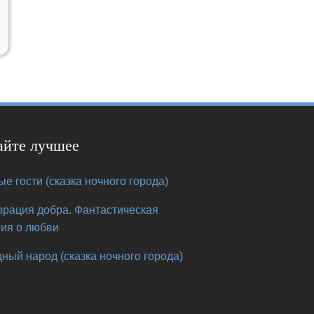
айте лучшее
е гости (сказка ночного города)
орация добра. Фантастическая
рия о любви
ный народ (сказка ночного города)