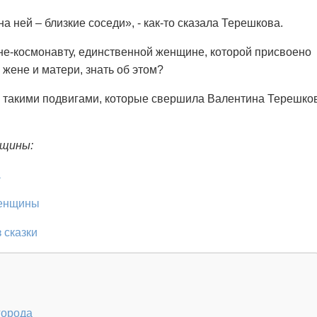
а ней – близкие соседи», - как-то сказала Терешкова.
ине-космонавту, единственной женщине, которой присвоено
 жене и матери, знать об этом?
ь такими подвигами, которые свершила Валентина Терешко
нщины:
а
женщины
 сказки
города