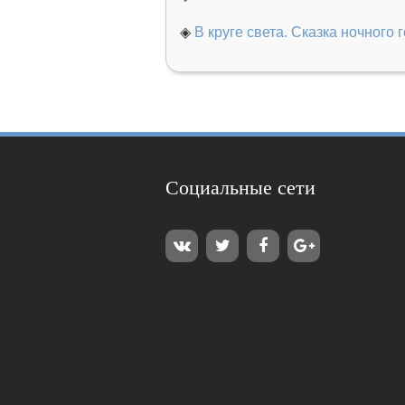
◈
В круге света. Сказка ночного 
Социальные сети