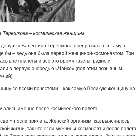
 Терешкова – космическая женщина
ой девушки Валентина Терешкова превратилась в самую
ще бы – ведь она была первой женщиной-космонавтом. Три
сь вне планеты и все это время газеты, радио и
али в первую очередь о «Чайке» (под этим позывным
млей).
щину со всеми почестями – как самую Великую женщину на
чались именно после космического полета.
свет» после прилета. Женский организм, как выяснилось,
кой жизни, так что если мужчины-космонавты после полет