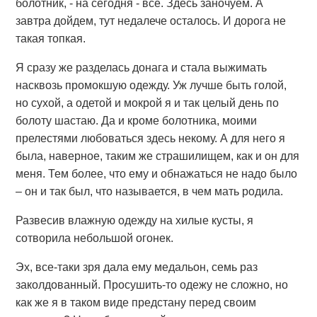
болотник, - на сегодня - все. Здесь заночуем. А
завтра дойдем, тут недалече осталось. И дорога не
такая топкая.
Я сразу же разделась донага и стала выжимать
насквозь промокшую одежду. Уж лучше быть голой,
но сухой, а одетой и мокрой я и так целый день по
болоту шастаю. Да и кроме болотника, моими
прелестями любоваться здесь некому. А для него я
была, наверное, таким же страшилищем, как и он для
меня. Тем более, что ему и обнажаться не надо было
– он и так был, что называется, в чем мать родила.
Развесив влажную одежду на хилые кусты, я
сотворила небольшой огонек.
Эх, все-таки зря дала ему медальон, семь раз
заколдованный. Просушить-то одежу не сложно, но
как же я в таком виде предстану перед своим