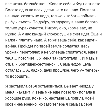
вас жизнь беззаботная. Живете себе и бед не знаете.
Болото одно на всех, делить его не надо. Поливать
не надо, сажать не надо, только и забот – поймать
рыбу и съесть. По добру, по здорову в ваше болото
только дурак сунется. Никому оно, кроме вас, не
нужно. А у нас каждый клочок суши в счет идет. Еще и
налоги платить надо. А то живешь себе, как вдруг -
война. Пройдет по твоей земле солдатня, весь
урожай перетопчет, а не успеешь спрятаться, еще и
тебя… потопчет… У меня так затоптали… И мать, и
отца, и братишек-сестренок… Сама чудом цела
осталась… А, ладно, дело прошлое, чего уж теперь-
то ворошить...
Я заставила себя остановиться. Бывает иногда у
меня, накатит. И ведь мне еще повезло - попала в
хорошие руки. Конечно, наставница попила моей
крови немеренно, но зато теперь я сама за себя