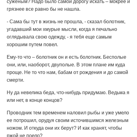
суженым? Надо было самой дорогу искать – мокрее и
грязнее все равно бы не нашла.
- Сама бы тут в жизнь не прошла, - сказал болотник,
угадавший мои хмурые мысли, когда я печально
оглядывала свою одежду, - я тебя еще самым
хорошим путем повел.
Ему-то что – болотник он и есть болотник. Бесполые
они, или, наоборот, двуполые. В этом плане им куда
проще. Не то что нам, бабам от рождения и до самой
смерти.
Ну да невелика беда, что-нибудь придумаю. Ведьма я
или нет, в конце концов?
Проводник тем временем наловил рыбы и уже умело
ее потрошил, орудуя своим источившимся железным
ножом. И откуда они их берут? И как хранят, чтобы
ржой не поело?