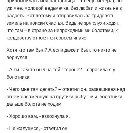
припомнилась моя наставница – та еще мегера), но
уж мне, молодой ведьмачке, без любви и жизнь не в
радость. Вот потому и отправилась за тридевять
земель на поиски счастья. Ведь не зря слухи ходят,
что там – в стране за непроходимыми болотами, к
колдовству относятся совсем иначе.
Хотя кто там был? А если даже и был, то никто не
вернулся.
- А ты сам-то был на той стороне? – спросила я у
болотника.
- Чего мне там делать? – ответил он, развешивая над
огнем насаженную на прутики рыбу, - мы, болотники,
дальше болота не ходим.
- Хорошо вам, - вздохнула я.
- Не жалуемся, - ответил он.