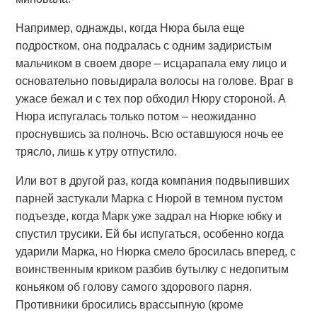
Например, однажды, когда Нюра была еще
подростком, она подралась с одним задиристым
мальчиком в своем дворе – исцарапала ему лицо и
основательно повыдирала волосы на голове. Враг в
ужасе бежал и с тех пор обходил Нюру стороной. А
Нюра испугалась только потом – неожиданно
проснувшись за полночь. Всю оставшуюся ночь ее
трясло, лишь к утру отпустило.
Или вот в другой раз, когда компания подвыпивших
парней застукали Марка с Нюрой в темном пустом
подъезде, когда Марк уже задрал на Нюрке юбку и
спустил трусики. Ей бы испугаться, особенно когда
ударили Марка, но Нюрка смело бросилась вперед, с
воинственным криком разбив бутылку с недопитым
коньяком об голову самого здорового парня.
Противники бросились врассыпную (кроме