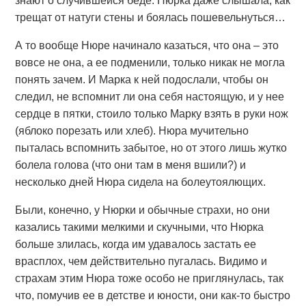
знают о случившейся беде. Нюрка даже слышала, как
трещат от натуги стены и боялась пошевельнуться…
А то вообще Нюре начинало казаться, что она – это
вовсе не она, а ее подменили, только никак не могла
понять зачем. И Марка к ней подослали, чтобы он
следил, не вспомнит ли она себя настоящую, и у нее
сердце в пятки, стоило только Марку взять в руки нож
(яблоко порезать или хлеб). Нюра мучительно
пыталась вспомнить забытое, но от этого лишь жутко
болела голова (что они там в меня вшили?) и
несколько дней Нюра сидела на болеутоялющих.
Были, конечно, у Нюрки и обычные страхи, но они
казались такими мелкими и скучными, что Нюрка
больше злилась, когда им удавалось застать ее
врасплох, чем действительно пугалась. Видимо и
страхам этим Нюра тоже особо не приглянулась, так
что, помучив ее в детстве и юности, они как-то быстро