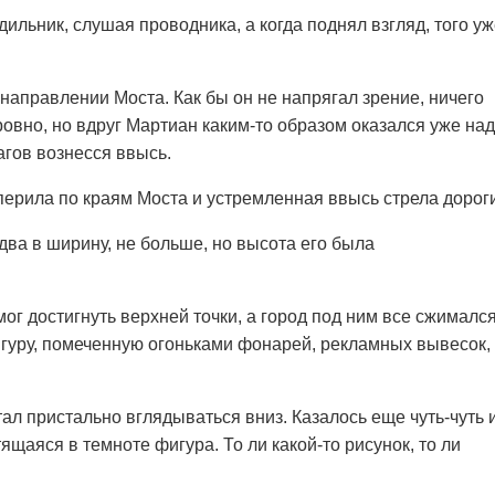
ильник, слушая проводника, а когда поднял взгляд, того у
направлении Моста. Как бы он не напрягал зрение, ничего
ровно, но вдруг Мартиан каким-то образом оказался уже над
агов вознесся ввысь.
перила по краям Моста и устремленная ввысь стрела дороги
два в ширину, не больше, но высота его была
мог достигнуть верхней точки, а город под ним все сжимался
гуру, помеченную огоньками фонарей, рекламных вывесок,
ал пристально вглядываться вниз. Казалось еще чуть-чуть 
ящаяся в темноте фигура. То ли какой-то рисунок, то ли