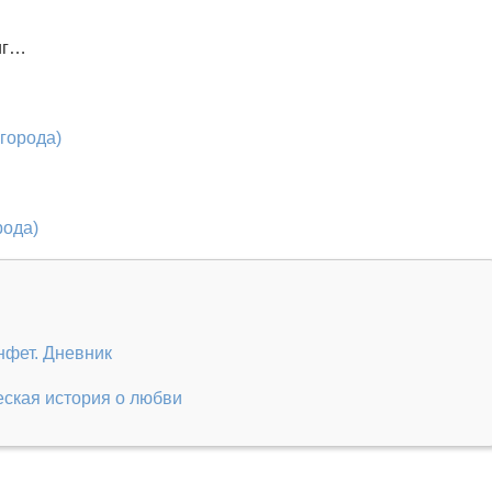
иг…
 города)
рода)
нфет. Дневник
ская история о любви