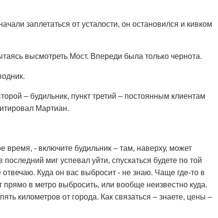
начали заплетаться от усталости, он остановился и кивком
таясь высмотреть Мост. Впереди была только чернота.
водник.
второй – будильник, пункт третий – постоянным клиентам
цитировал Мартиан.
.
ое время, - включите будильник – там, наверху, может
в последний миг успевал уйти, спускаться будете по той
 отвечаю. Куда он вас выбросит - не знаю. Чаще где-то в
ет прямо в метро выбросить, или вообще неизвестно куда.
ять километров от города. Как связаться – знаете, цены –