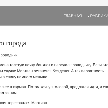
ГЛАВНАЯ
РУБРИК
о города
 проводник.
мана толстую пачку банкнот и передал проводнику. Если эт
м случае Мартиан останется без денег. А так вероятность
м в спину намного меньше.
л ее в карман. Потом качнул головой, предлагая идти, и са
л за ним.
 поинтересовался Мартиан.