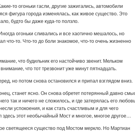
Какие-то огоньки гасли, другие зажигались, автомобили
яся фигура города изменялась, как живое существо. Это
ло, будто бы даже куда-то ползло.
Иногда огоньки сливались и все хаотично мешалось, но
л что-то. Что-то до боли знакомое, что-то очень жизненно
мание, что будильник его настойчиво звенит. Мельком
 внимание, что тот трезвонит уже минут пятнадцать.
ред, но потом снова остановился и припал взглядом вниз.
аконец, станет ясно. Он снова обретет потерянный давно смы
его так и ничего не сложилось, и где затерялась его любовь
несли успокоения, и как стать счастливым и для чего
ил здесь этот необычайный Мост и многое, многое другое…
вое светящееся существо под Мостом меркло. Но Мартиан