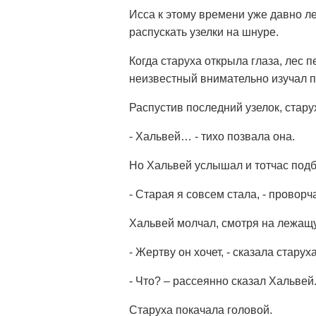
Исса к этому времени уже давно л
распускать узелки на шнуре.
Когда старуха открыла глаза, лес 
неизвестный внимательно изучал 
Распустив последний узелок, стар
- Хальвей… - тихо позвала она.
Но Хальвей услышал и тотчас подб
- Старая я совсем стала, - провор
Хальвей молчал, смотря на лежащ
- Жертву он хочет, - сказала старух
- Что? – рассеянно сказал Хальвей
Старуха покачала головой.