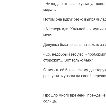
- Никогда я от вас не устану, - до
меда…
Потом она вдруг резко выпрямилас
- А теперь иди, Хальвей, - и мужчин
меня.
Девушка быстро села на землю за 
- Ох, недобрый это лес, - проборм
сторожит… Вот только чью?
Ответить ей было некому, да старух
распускать узелки на своей верев
Прошло много времени, прежде чем 
солнца.