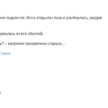
но поднял ее. Исса открыла глаза и улыбнулась, увидев
валась из его объятий.
ть? – капризно прохрипела старуха…
 Семья
й