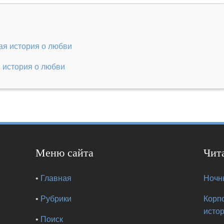
ая история о любви
 история о любви
Меню сайта
Чит
•
Главная
Ночны
•
Рубрики
Корп
исто
•
Поиск