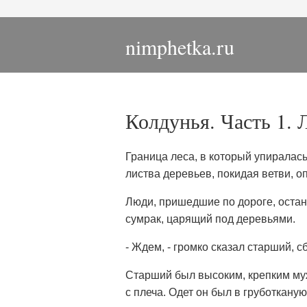
nimphetka.ru
Колдунья. Часть 1. 
Граница леса, в который упиралас
листва деревьев, покидая ветви, оп
Люди, пришедшие по дороге, оста
сумрак, царящий под деревьями.
- Ждем, - громко сказал старший, с
Старший был высоким, крепким муж
с плеча. Одет он был в груботкану