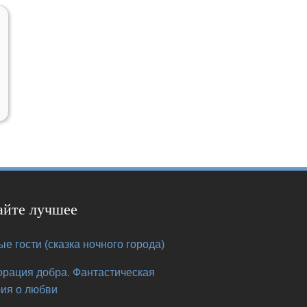
айте лучшее
е гости (сказка ночного города)
орация добра. Фантастическая
рия о любви