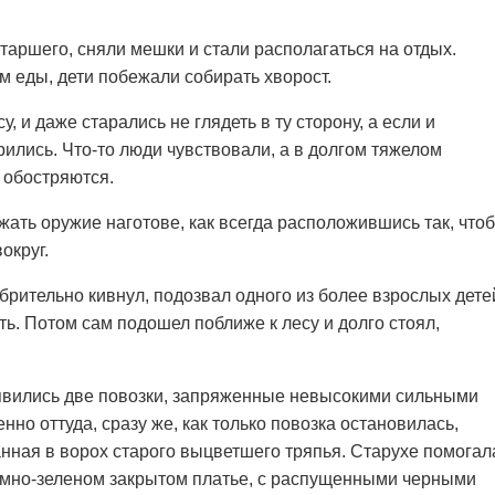
аршего, сняли мешки и стали располагаться на отдых.
 еды, дети побежали собирать хворост.
у, и даже старались не глядеть в ту сторону, а если и
рились. Что-то люди чувствовали, а в долгом тяжелом
 обостряются.
ть оружие наготове, как всегда расположившись так, что
округ.
брительно кивнул, подозвал одного из более взрослых дете
ть. Потом сам подошел поближе к лесу и долго стоял,
оявились две повозки, запряженные невысокими сильными
но оттуда, сразу же, как только повозка остановилась,
анная в ворох старого выцветшего тряпья. Старухе помогал
темно-зеленом закрытом платье, с распущенными черными