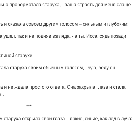
вольно пробормотала старуха, - ваша страсть для меня слаще
ь и сказала совсем другим голосом – сильным и глубоким:
а ушел, так и не подняв взгляда, - а ты, Исса, сядь позади
спиной старухи.
отала старуха своим обычным голосом, - чую, беду он
а и не ждала простого ответа. Она закрыла глаза и стала
ке…
***
старуха открыла свои глаза – яркие, синие, как лед в луча