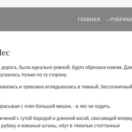
ГЛАВНАЯ
РУБРИК
Лес
ь дорога, была идеально ровной, будто обрезана ножом. Да
ускалась только по ту сторону.
новились и тревожно вглядывались в темный, бессолнечны
брасывая с плеч большой мешок, - в лес не ходить.
чиной с гутой бородой и длинной косой, свисающей впере
ю рубаху и кожаные штаны, обут в тяжелые стоптанные