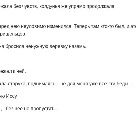
ежала без чувств, колдунья же упрямо продолжала
перед нею неуловимо изменился. Теперь там кто-то был, и эт
пришельцев.
уха бросила ненужную веревку наземь.
ежал к ней.
чала старуха, поднимаясь, - не для меня уже все эти беды…
ую Иссу.
а, - без нее не пропустит…
.