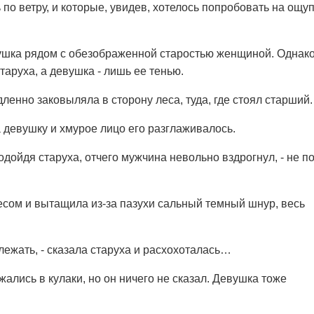
 по ветру, и которые, увидев, хотелось попробовать на ощу
ушка рядом с обезображенной старостью женщиной. Однак
таруха, а девушка - лишь ее тенью.
ленно заковыляла в сторону леса, туда, где стоял старший.
 девушку и хмурое лицо его разглаживалось.
 подойдя старуха, отчего мужчина невольно вздрогнул, - не п
есом и вытащила из-за пазухи сальный темный шнур, весь
длежать, - сказала старуха и расхохоталась…
жались в кулаки, но он ничего не сказал. Девушка тоже