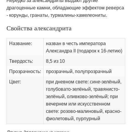
Нередко за александриты выдают другие
драгоценные камни, обладающие эффектом реверса
- корунды, гранаты, турмалины-хамелеониты.
Свойства александрита
Название:
назван в честь императора
Александра II (подарок к 16-летию)
Твердость:
8,5 из 10
Прозрачность:
прозрачный, полупрозрачный
Цвет:
при дневном свете: сине-зелёный,
голубовато-зелёный, травянисто-
зелёный, оливково-зелёный; при
вечернем или искусственном
свете: розово-малиновый, красно-
фиолетовый, пурпурный