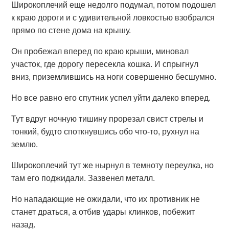
Широкоплечий еще недолго подумал, потом подошел
к краю дороги и с удивительной ловкостью взобрался
прямо по стене дома на крышу.
Он пробежал вперед по краю крыши, миновал
участок, где дорогу пересекла кошка. И спрыгнул
вниз, приземлившись на ноги совершенно бесшумно.
Но все равно его спутник успел уйти далеко вперед.
Тут вдруг ночную тишину прорезал свист стрелы и
тонкий, будто споткнувшись обо что-то, рухнул на
землю.
Широкоплечий тут же нырнул в темноту переулка, но
там его поджидали. Зазвенел металл.
Но нападающие не ожидали, что их противник не
станет драться, а отбив удары клинков, побежит
назад.