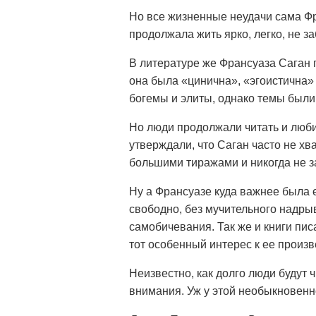
Но все жизненные неудачи сама Ф
продолжала жить ярко, легко, не з
В литературе же Франсуаза Саган 
она была «цинична», «эгоистична» 
богемы и элиты, однако темы были
Но люди продолжали читать и люби
утверждали, что Саган часто не хв
большими тиражами и никогда не з
Ну а Франсуазе куда важнее была е
свободно, без мучительного надрыв
самобичевания. Так же и книги пис
тот особенный интерес к ее произ
Неизвестно, как долго люди будут 
внимания. Уж у этой необыкновен