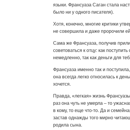
языки. Франсуаза Саган стала нас
было ни у одного писателя).
Хотя, конечно, многие критики утв
не совершила и даже пророчили ей
Сама же Франсуаза, получив прил
советоваться к отцу: как поступит
немедленно, так как деньги для те
Франсуаза именно так и поступила,
она всегда легко относилась к день
хочется.
Правда, «легкая» жизнь Франсуазы 
раз она чуть не умерла – то ужасна
в кому, то еще что-то. Да и семейн
застав однажды того мирно читающи
родила сына.