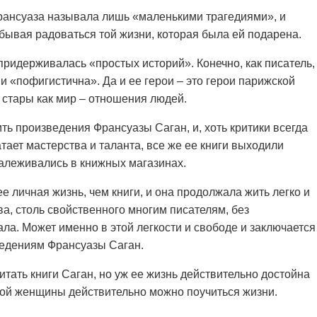
рансуаза называла лишь «маленькими трагедиями», и
абывая радоваться той жизни, которая была ей подарена.
придерживалась «простых историй». Конечно, как писатель,
и «пофигистична». Да и ее герои – это герои парижской
 стары как мир – отношения людей.
ть произведения Франсуазы Саган, и, хоть критики всегда
атает мастерства и таланта, все же ее книги выходили
алеживались в книжных магазинах.
е личная жизнь, чем книги, и она продолжала жить легко и
а, столь свойственного многим писателям, без
ала. Может именно в этой легкости и свободе и заключается
ведениям Франсуазы Саган.
читать книги Саган, но уж ее жизнь действительно достойна
ной женщины действительно можно поучиться жизни.