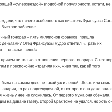
тоящей «суперзвездой» (подобной популярности, кстати, не
ерждали, что ничего особенного как писатель Франсуаза Саг
 быстрое забвение.
ичный гонорар – пять миллионов франков, пришла
ь с деньгами? Отец Франсуазы мудро ответил: «Трать их
бя — опасная вещь!»
 причем не только в отношении первого гонорара. С тех по
гам и преспокойно «тратила их», живя так, как ей того
была на самом деле не такой уж и легкой. Шесть или семь
я авария, то рак поджелудочной, от которого она даже впал
ая жизнь у нее не сложилась. От первого мужа она сбежала,
м на диване газету. Второй брак тоже не удался, но хоть о