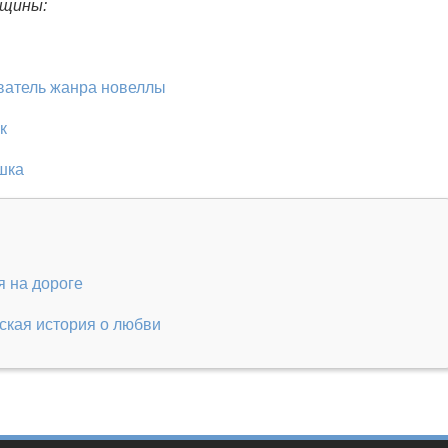
нщины:
ватель жанра новеллы
к
шка
я на дороге
ская история о любви