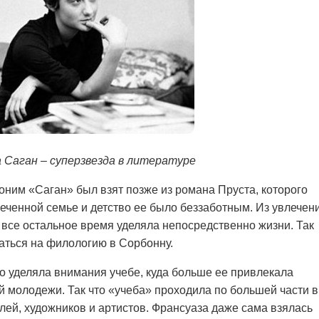
 Саган – суперзвезда в литературе
оним «Саган» был взят позже из романа Пруста, которого
еченной семье и детство ее было беззаботным. Из увлечен
а все остальное время уделяла непосредственно жизни. Так
аться на филологию в Сорбонну.
 уделяла внимания учебе, куда больше ее привлекала
й молодежи. Так что «учеба» проходила по большей части в
лей, художников и артистов. Франсуаза даже сама взялась