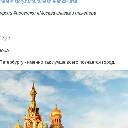
ineer-history.ru/tours/peshie-ehkskursii
урсии #прогулки #Москва глазами инженера
тере
года
етербургу - именно так лучше всего познается город.