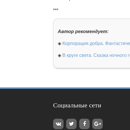
***
Автор рекомендует:
◈
Корпорация добра. Фантастиче
◈
В круге света. Сказка ночного 
Социальные сети