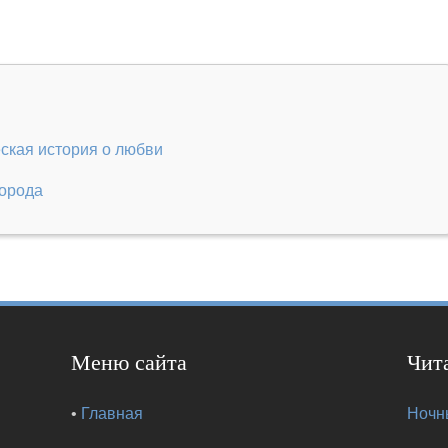
ская история о любви
города
Меню сайта
Чит
•
Главная
Ночны