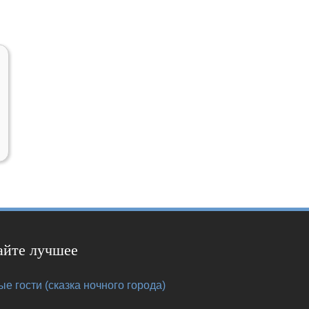
айте лучшее
е гости (сказка ночного города)