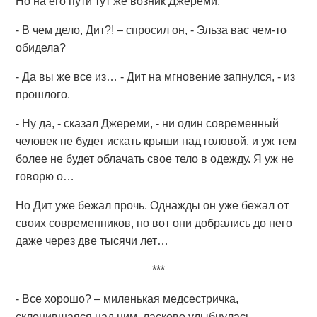
Но на его пути тут же возник Джереми.
- В чем дело, Дит?! – спросил он, - Эльза вас чем-то
обидела?
- Да вы же все из… - Дит на мгновение запнулся, - из
прошлого.
- Ну да, - сказал Джереми, - ни один современный
человек не будет искать крыши над головой, и уж тем
более не будет облачать свое тело в одежду. Я уж не
говорю о…
Но Дит уже бежал прочь. Однажды он уже бежал от
своих современников, но вот они добрались до него
даже через две тысячи лет…
***
- Все хорошо? – миленькая медсестричка,
склонившаяся над ним, ласково улыбнулась.