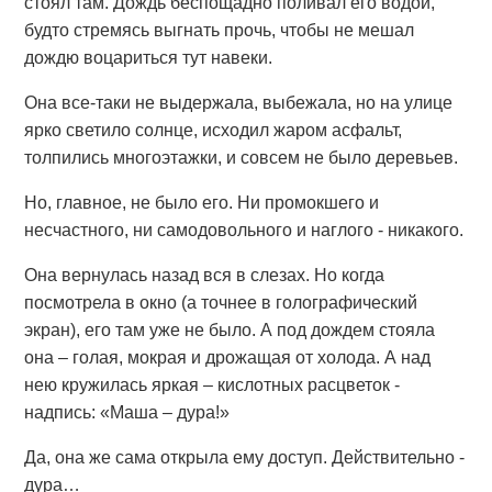
стоял там. Дождь беспощадно поливал его водой,
будто стремясь выгнать прочь, чтобы не мешал
дождю воцариться тут навеки.
Она все-таки не выдержала, выбежала, но на улице
ярко светило солнце, исходил жаром асфальт,
толпились многоэтажки, и совсем не было деревьев.
Но, главное, не было его. Ни промокшего и
несчастного, ни самодовольного и наглого - никакого.
Она вернулась назад вся в слезах. Но когда
посмотрела в окно (а точнее в голографический
экран), его там уже не было. А под дождем стояла
она – голая, мокрая и дрожащая от холода. А над
нею кружилась яркая – кислотных расцветок -
надпись: «Маша – дура!»
Да, она же сама открыла ему доступ. Действительно -
дура…