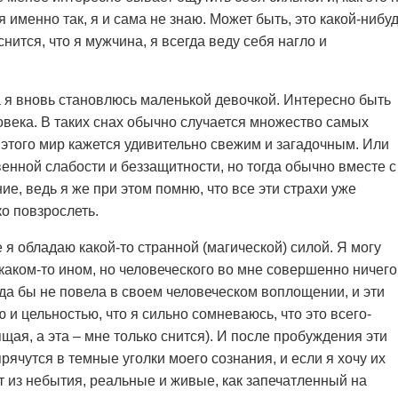
 именно так, я и сама не знаю. Может быть, это какой-нибу
нится, что я мужчина, я всегда веду себя нагло и
а я вновь становлюсь маленькой девочкой. Интересно быть
овека. В таких снах обычно случается множество самых
 этого мир кажется удивительно свежим и загадочным. Или
енной слабости и беззащитности, но тогда обычно вместе с
ие, ведь я же при этом помню, что все эти страхи уже
о повзрослеть.
е я обладаю какой-то странной (магической) силой. Я могу
 каком-то ином, но человеческого во мне совершенно ничего
огда бы не повела в своем человеческом воплощении, и эти
 и цельностью, что я сильно сомневаюсь, что это всего-
щая, а эта – мне только снится). И после пробуждения эти
рячутся в темные уголки моего сознания, и если я хочу их
т из небытия, реальные и живые, как запечатленный на