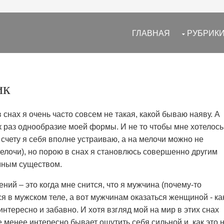
ГЛАВНАЯ
РУБРИК
ик
 снах я очень часто совсем не такая, какой бываю наяву. А
к раз однообразие моей формы. И не то чтобы мне хотелось
счету я себя вполне устраиваю, а на мелочи можно не
мелочи), но порою в снах я становлюсь совершенно другим
мным существом.
ий – это когда мне снится, что я мужчина (почему-то
 в мужском теле, а вот мужчинам оказаться женщиной - ка
интересно и забавно. И хотя взгляд мой на мир в этих снах
е менее интересно бывает ощутить себя сильной и, как это 