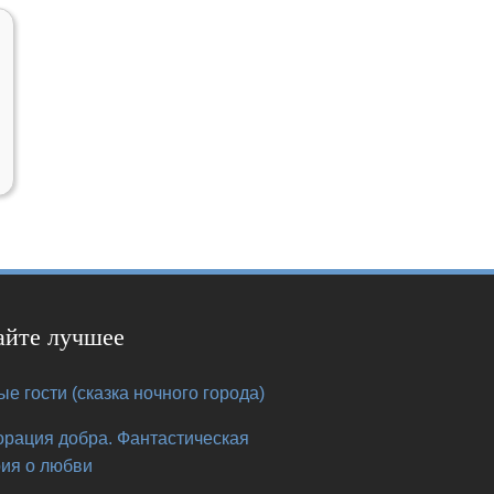
айте лучшее
е гости (сказка ночного города)
орация добра. Фантастическая
рия о любви