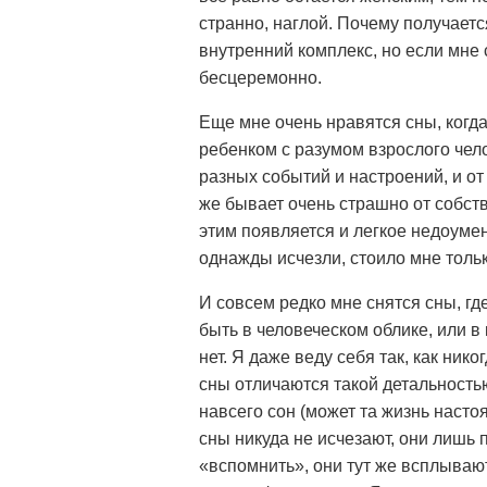
странно, наглой. Почему получается
внутренний комплекс, но если мне с
бесцеремонно.
Еще мне очень нравятся сны, когд
ребенком с разумом взрослого чел
разных событий и настроений, и от
же бывает очень страшно от собств
этим появляется и легкое недоумен
однажды исчезли, стоило мне тольк
И совсем редко мне снятся сны, гд
быть в человеческом облике, или в
нет. Я даже веду себя так, как ник
сны отличаются такой детальностью
навсего сон (может та жизнь настоя
сны никуда не исчезают, они лишь п
«вспомнить», они тут же всплываю