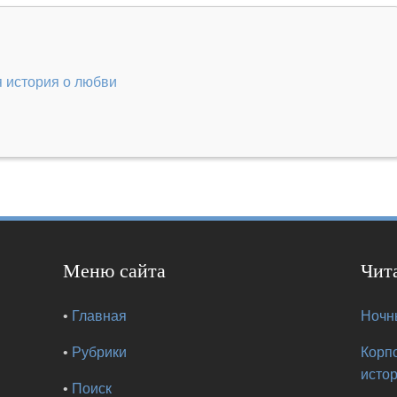
я история о любви
Меню сайта
Чит
•
Главная
Ночны
•
Рубрики
Корп
исто
•
Поиск