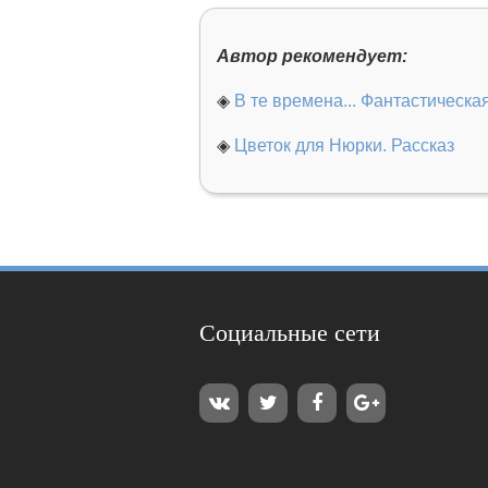
Автор рекомендует:
◈
В те времена... Фантастическа
◈
Цветок для Нюрки. Рассказ
Социальные сети