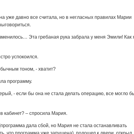
а уже давно все считала, но в негласных правилах Марии
выговориться.
изменилось… Эта гребаная рука забрала у меня Эмили! Как 
стро успокоился.
 обычным тоном, - хватит?
ила программу.
Серый, - если бы она не стала делать операцию, все могло б
 в кабинет? – спросила Мария.
(программа дала сбой, но Мария не стала останавливать
ть, что программа уже запущена), подошел к двери, открыл