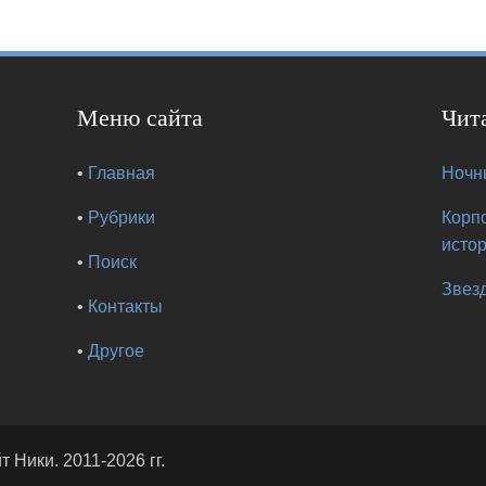
Меню сайта
Чит
•
Главная
Ночны
•
Рубрики
Корп
исто
•
Поиск
Звезд
•
Контакты
•
Другое
йт Ники
. 2011-2026 гг.