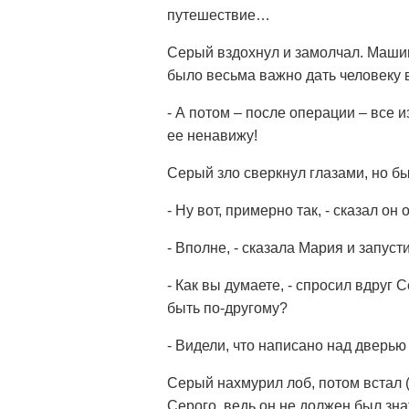
путешествие…
Серый вздохнул и замолчал. Машин
было весьма важно дать человеку 
- А потом – после операции – все 
ее ненавижу!
Серый зло сверкнул глазами, но бы
- Ну вот, примерно так, - сказал он
- Вполне, - сказала Мария и запуст
- Как вы думаете, - спросил вдруг 
быть по-другому?
- Видели, что написано над дверью
Серый нахмурил лоб, потом встал 
Серого, ведь он не должен был зна