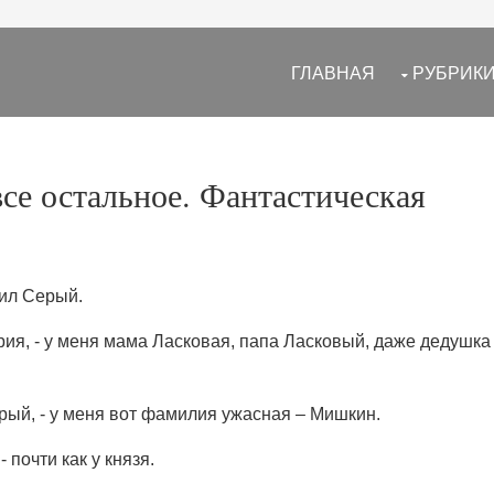
ГЛАВНАЯ
РУБРИК
все остальное. Фантастическая
сил Серый.
ария, - у меня мама Ласковая, папа Ласковый, даже дедушка
ерый, - у меня вот фамилия ужасная – Мишкин.
- почти как у князя.