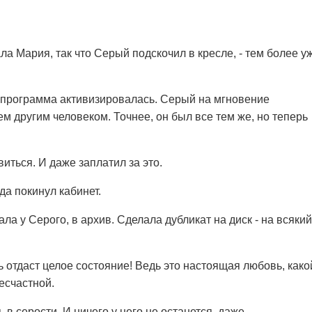
ала Мария, так что Серый подскочил в кресле, - тем более у
 программа активизировалась. Серый на мгновение
м другим человеком. Точнее, он был все тем же, но теперь
иться. И даже заплатил за это.
да покинул кабинет.
ла у Серого, в архив. Сделала дубликат на диск - на всякий
вь отдаст целое состояние! Ведь это настоящая любовь, како
есчастной.
 в серости. И ничего у него не останется, даже