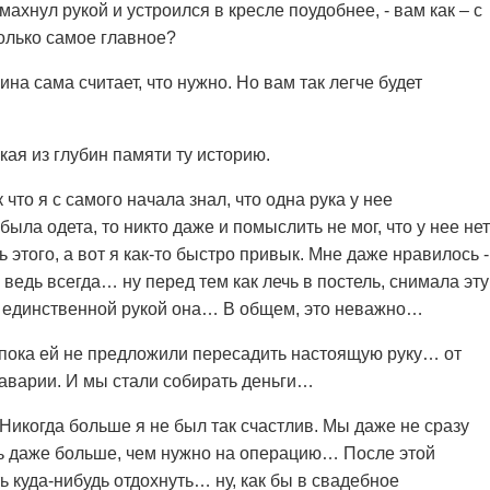
 махнул рукой и устроился в кресле поудобнее, - вам как – с
только самое главное?
шина сама считает, что нужно. Но вам так легче будет
кая из глубин памяти ту историю.
что я с самого начала знал, что одна рука у нее
была одета, то никто даже и помыслить не мог, что у нее нет
ь этого, а вот я как-то быстро привык. Мне даже нравилось -
едь всегда… ну перед тем как лечь в постель, снимала эту
 единственной рукой она… В общем, это неважно…
, пока ей не предложили пересадить настоящую руку… от
аварии. И мы стали собирать деньги…
икогда больше я не был так счастлив. Мы даже не сразу
ось даже больше, чем нужно на операцию… После этой
 куда-нибудь отдохнуть… ну, как бы в свадебное