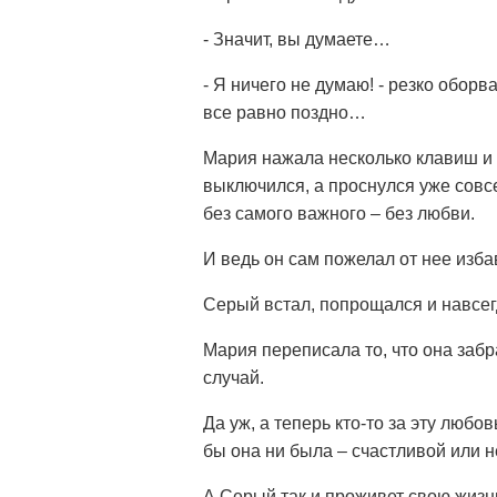
- Значит, вы думаете…
- Я ничего не думаю! - резко оборв
все равно поздно…
Мария нажала несколько клавиш и
выключился, а проснулся уже совсе
без самого важного – без любви.
И ведь он сам пожелал от нее избав
Серый встал, попрощался и навсег
Мария переписала то, что она забра
случай.
Да уж, а теперь кто-то за эту любо
бы она ни была – счастливой или н
А Серый так и проживет свою жизнь